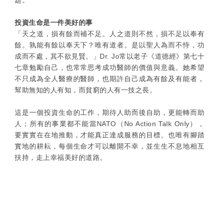
題。
投資生命是一件美好的事
「天之道，損有餘而補不足。人之道則不然，損不足以奉有
餘。孰能有餘以奉天下？唯有道者。是以聖人為而不恃，功
成而不處，其不欲見賢。」Dr. Jo常以老子《道德經》第七十
七章勉勵自己，也常常思考成功醫師的價值與意義。她希望
不只成為全人醫療的醫師，也期許自己成為有餘及有能者，
幫助無知的人有知，而貧窮的人有一技之長。
這是一個投資生命的工作，期待人助而後自助，更能轉而助
人；所有的事業都不能當NATO（No Action Talk Only），
要實實在在地推動，才能真正達成服務的目標。也唯有腳踏
實地的耕耘，每個生命才可以離開不幸，並生生不息地相互
扶持，走上幸福美好的道路。