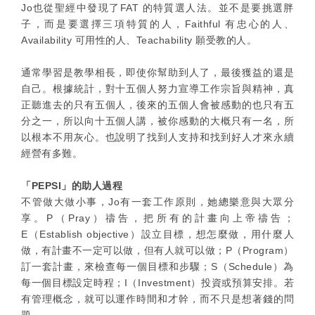
Jo也從聖經中發現了FAT 的特質選人法。並不是要挑選胖
子，而是要選擇三項特質的人，Faithful 有忠心的人、
Availability 可用性的人、Teachability 願受教的人。
通常學習是教學相長，即使你幫助到人了，最後獲益的還是
自己。根據統計，對十五個人努力宣導工作宗旨與精神，真
正聽進去的只有五個人，後來的五個人會被感動的也只有五
分之一，所以向十五個人講，被你感動的大概只有一名，所
以根本不用灰心。也說明了找到人支持和找到好人才來永續
經營有多難。
「PEPSI」的助人過程
不管做大做小事，Jo有一套工作原則，她總樂意與大眾分
享。P（Pray）禱告，把所有的計畫向上帝禱告；
E（Establish objective）設立目標，想怎麼做，用什麼人
做，有計畫不一定可以做，但有人就可以做；P（Program）
訂一套計畫，來檢查每一個目標和步驟；S（Schedule）為
每一個目標設定時程；I（Investment）投資或預算安排。若
有管理概念，就可以運作時間和才幹，而不只是想著錢的問