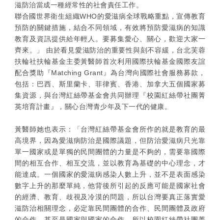
滋防治當成一種經常性的社會責任工作。
聯合國世界衛生組織WHO的愛滋病全球戰略重點，宣傳教育
預防的關鍵措施，結合不同領域，有效將預防愛滋病的知識
教育及資訊提供給年輕人。要募集愛心、關心，歡迎大家一
齊來。」 由於看見愛滋防治的重要性與刻不容緩，台北芙蓉
扶輪社扶輪基金主委黃醫師首次利用國際扶輪基金國際友誼
配合獎助『Matching Grant』為台灣向國際社會服務募款，
包括：巴西、斯里蘭卡、菲律賓、香港、加拿大五個國家募
集資源，與台灣紅絲帶基金會共同辦理『校園紅絲帶社團菁
英培育計畫』，關心台灣青少年及下一代的健康。
黃醫師她也表示：「台灣紅絲帶基金會所作的就是教育的最
高境界，因為愛滋病防治是國際議題，但防治愛滋病只光靠
單一國家或是單獨的民間團體的力量是不夠的，需要靠國際
間的相互合作、相互交流，並以教育為基礎的中心理念，才
能達成。一個國家的愛滋病感染人數上升，並不是表面感染
數字上升的那麼單純，他背後所引起的反應可能是國家社會
的經濟、教育、歧視及冷漠的問題，所以台灣要真正落實愛
滋防治相關理念，必定靠民間團體的合作、民間團體及政府
的合作、甚至是國家與國家的合作，所以校園紅絲帶社團菁