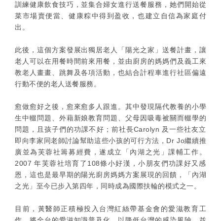
訓練健康飲食技巧，並集合婦女進行送餐服務，她們開始從
菜市場賣便當、健康粽中得到盈收，也建立自信為家庭付
出。
此後，這個方案發展出獨居老人「陽光之家」送餐計畫，讓
老人可以在用餐時間前來用餐，並由廚房的媽媽們及義工來
教老人畫畫、跳舞及各項活動，也結合計程車進行社區偏遠
行動不便的老人送餐服務。
愈做愈好之後，愈來愈多人跟進。其中發現隔代教養的小學
生中輟問題、外藉新娘教育問題、父母因吸毒被關而輟學的
問題，且孩子們的功課不好；前社長Carolyn 及一些社友立
即向李家同老師討論幫助這些小孩的可行方法，Dr Jo繼續推
廣並為芙蓉社籌募經費，遂成立「內湖之光」課輔工作。
2007 年芙蓉社培育了108條小好漢，小朋友們功課好又感
恩，這也是最早期的陽光廚房媽媽方案展現的回饋，「內湖
之光」至今已步入第四年，同時成為國際扶輪的模式之一。
目前，黃醫師正積極投入台灣紅絲帶基金會的愛滋教育工
作，將全台的愛滋知識普及化，以降低台灣的感染風險，並