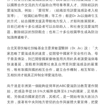
以國際合作交流的方式協助台灣培養專業人才、消除錯誤的
愛滋知識。例如：「愛現幫」（組織並培訓愛滋感染者入校
宣導）、「校園紅絲帶社團」等工作；都是Dr Jo以拋磚引玉
的方式，結合國際支援及帶動地方投入，才順利推展開來。
目前已經有十多位感染者可以自助助人，和社會交流愛滋問
題，刪除錯誤的預防觀念；也有二十多位校園學生成為防治
知識傳遞種子。
台北芙蓉扶輪社扶輪基金主委黃敏靈醫師（Dr. Jo）說：「大
家忽略了愛滋成長的速度，從開發中國家不安全性行為、母
子垂直傳染，到已開發國家藥物濫用共用針具者讓愛滋病毒
快速蔓延，當觀察到國際社會及台灣受到愛滋感染的嚴重
性，唯有靠國與國的相互合作，建立合作機制，相互幫助，
互相扶持才能真正抑制全球愛滋浩劫。
烏干達是非洲第一個能夠從簡單的ABC愛滋防治教育運作開
始，把感染率從18.5%大幅降低降至6.1%的國家，足堪典
範。另個成功國家是巴西，其模式，是一開始有強大政治力
支持，接著有中央到地方密切的合作與媒體大量宣傳，把愛