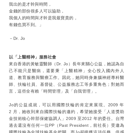
我出的是才幹與時間，
金錢的部份很多人可以協助，
我個人的時間與才幹是我最寶貴的，
有錢也買不到。」
－Dr. Jo
以「上醫精神」服務社會
來自香港的黃敏靈醫師（Dr. Jo）長年來關心公益，她認為自
己不能只是醫病，還要秉「上醫精神」全心投入國內外人
道、教育服務與醫療工作。因此，她同時身兼腦神經專科醫
師、扶輪社員、基督徒、公益服務志工等多重角色；對她而
言，這些全有賴「時間管理」及「自我管理」。
Jo的公益成就，可以用國際扶輪的肯定來展現。2009 年
2 月，她收到來自國際扶輪的邀約，希望她接受「人道獎助
金技術核心幹部保健協調人」2009 至2012 年的委任。台灣
過去還沒有任何一位PP（Past President，前社長）受邀為
國際扶輪為全球扶輪基金把關，而Jo卻接獲這項任務，倍感