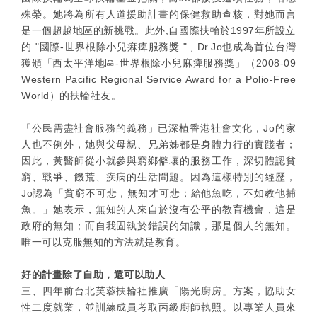
殊榮。她將為所有人道援助計畫的保健救助查核，對她而言
是一個超越地區的新挑戰。此外,自國際扶輪於1997年所設立
的 "國際-世界根除小兒痳痺服務獎 " , Dr.Jo也成為首位台灣
獲頒「西太平洋地區-世界根除小兒麻痺服務獎」（2008-09
Western Pacific Regional Service Award for a Polio-Free
World）的扶輪社友。
「公民需盡社會服務的義務」已深植香港社會文化，Jo的家
人也不例外，她與父母親、兄弟姊都是身體力行的實踐者；
因此，黃醫師從小就參與窮鄉僻壤的服務工作，深切體認貧
窮、戰爭、饑荒、疾病的生活問題。因為這樣特別的經歷，
Jo認為「貧窮不可悲，無知才可悲；給他魚吃，不如教他捕
魚。」她表示，無知的人來自於沒有公平的教育機會，這是
政府的無知；而自我固執於錯誤的知識，那是個人的無知。
唯一可以克服無知的方法就是教育。
好的計畫除了自助，還可以助人
三、四年前台北芙蓉扶輪社推廣「陽光廚房」方案，協助女
性二度就業，並訓練成員考取丙級廚師執照。以專業人員來