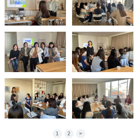
1
2
>